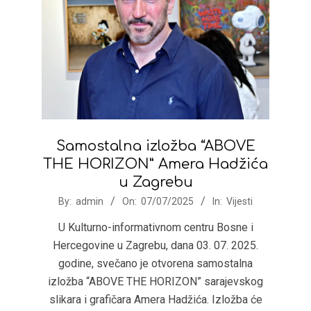
Samostalna izložba “ABOVE
THE HORIZON” Amera Hadžića
u Zagrebu
2025-
By:
admin
On:
07/07/2025
In:
Vijesti
07-
U Kulturno-informativnom centru Bosne i
07
Hercegovine u Zagrebu, dana 03. 07. 2025.
godine, svečano je otvorena samostalna
izložba “ABOVE THE HORIZON” sarajevskog
slikara i grafičara Amera Hadžića. Izložba će