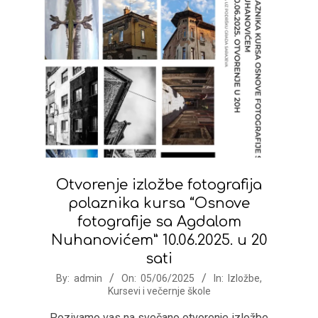
Otvorenje izložbe fotografija
polaznika kursa “Osnove
fotografije sa Agdalom
Nuhanovićem” 10.06.2025. u 20
sati
2025-
By:
admin
On:
05/06/2025
In:
Izložbe
,
Kursevi i večernje škole
06-
05
Pozivamo vas na svečano otvorenje izložbe