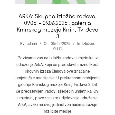
ARKA: Skupna izložba radova,
09.05. – 09.06.2025., galerija
Kninskog muzeja Knin, Tvrđava
3
2025-
By:
admin
On:
05/05/2025
In:
Izložbe
,
Vijesti
05-
05
Pozivamo vas na izložbu radova umjetnika iz
udruženja ArkA, koja će predstaviti raznolikost
likovnih izraza članova ove značajne
umjetničke asocijacije. U prekrasnom ambijentu
galerije Kninskog muzeja Knin, Tvrđava 3, bit
će predstavljeni radovi sljedećih umjetnika: Ovi
umjetnici, povezani kroz djelovanje udruženja
ArkA, svaki na svoj jedinstven način istražuje
različite medije