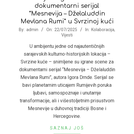
dokumentarni serijal
“Mesnevija – Dželaluddin
Mevlana Rumi” u Svrzinoj kući
2025-
By:
admin
On:
22/07/2025
In:
Kolaboracija
,
Vijesti
07-
22
U ambijentu jedne od najautentičnijih
sarajevskih kulturno-historijskih lokacija –
Svrzine kuće – snimljene su igrane scene za
dokumentarni serijal “Mesnevija – Dželaluddin
Mevlana Rumi”, autora Igora Drnde. Serijal se
bavi planetarnim uticajem Rumijevih poruka
ljubavi, samospoznaje i unutarnje
transformacije, ali i višestoljetnim prisustvom
Mesnevije u duhovnoj tradiciji Bosne i
Hercegovine.
SAZNAJ JOŠ