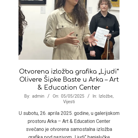
Otvorena izložba grafika „Ljudi“
Olivere Šipke Baste u Arka – Art
& Education Center
2025-
By:
admin
On:
05/05/2025
In:
Izložbe
,
Vijesti
05-
05
U subotu, 26. aprila 2025. godine, u galerijskom
prostoru Arka – Art & Education Center
svečano je otvorena samostalna izložba
grafika pod nazivom „Ljudi“ banjalučke