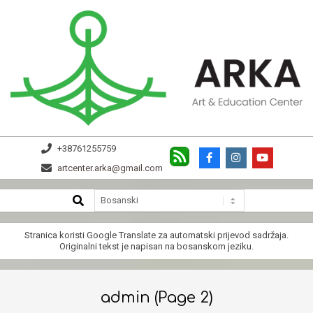
Skip
to
content
ARKA
+38761255759
artcenter.arka@gmail.com
SEARCH
Secondary
Navigation
Menu
Stranica koristi
Google Translate
za automatski prijevod sadržaja.
Originalni tekst je napisan na bosanskom jeziku.
admin
(Page 2)