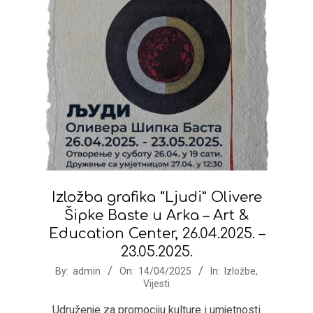
Izložba grafika “Ljudi” Olivere
Šipke Baste u Arka – Art &
Education Center, 26.04.2025. –
23.05.2025.
2025-
By:
admin
On:
14/04/2025
In:
Izložbe
,
Vijesti
04-
14
Udruženje za promociju kulture i umjetnosti