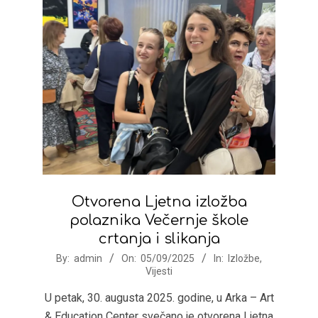
Otvorena Ljetna izložba
polaznika Večernje škole
crtanja i slikanja
2025-
By:
admin
On:
05/09/2025
In:
Izložbe
,
Vijesti
09-
05
U petak, 30. augusta 2025. godine, u Arka – Art
& Education Center svečano je otvorena Ljetna