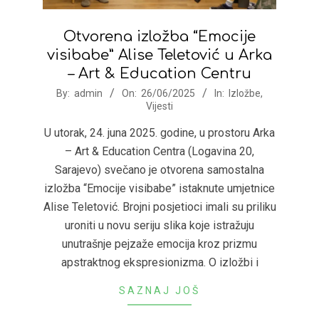
Otvorena izložba “Emocije
visibabe” Alise Teletović u Arka
– Art & Education Centru
2025-
By:
admin
On:
26/06/2025
In:
Izložbe
,
Vijesti
06-
26
U utorak, 24. juna 2025. godine, u prostoru Arka
– Art & Education Centra (Logavina 20,
Sarajevo) svečano je otvorena samostalna
izložba “Emocije visibabe” istaknute umjetnice
Alise Teletović. Brojni posjetioci imali su priliku
uroniti u novu seriju slika koje istražuju
unutrašnje pejzaže emocija kroz prizmu
apstraktnog ekspresionizma. O izložbi i
SAZNAJ JOŠ