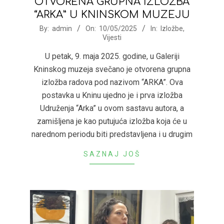
OTVORENA GRUPNA IZLOŽBA
“ARKA” U KNINSKOM MUZEJU
2025-
By:
admin
On:
10/05/2025
In:
Izložbe
,
Vijesti
05-
10
U petak, 9. maja 2025. godine, u Galeriji
Kninskog muzeja svečano je otvorena grupna
izložba radova pod nazivom “ARKA”. Ova
postavka u Kninu ujedno je i prva izložba
Udruženja “Arka” u ovom sastavu autora, a
zamišljena je kao putujuća izložba koja će u
narednom periodu biti predstavljena i u drugim
SAZNAJ JOŠ