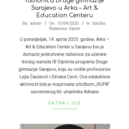
radionica Druge gimnazije
Sarajevo u Arka – Art &
Education Centeru
2025-
By:
admin
On:
15/04/2025
In:
Izložbe
,
Radionice
,
Vijesti
04-
15
U ponedjeljak, 14. aprila 2025. godine, Arka –
Art & Education Center u Sarajevu bio je
domaćin jedinstvene radionice za učenike
trećeg razreda IB Diploma programa Druge
gimnazije Sarajevo, koju su vodile profesorice
Lejla Čaušević i Elmana Cerić. Ova edukativna
aktivnost bila je inspirisana izložbom „RUPA“
savremenog bh. umjetnika Adnana
SAZNAJ JOŠ