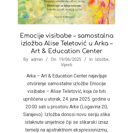
Emocije visibabe – samostalna
izložba Alise Teletović u Arka –
Art & Education Center
2025-
By:
admin
On:
19/06/2025
In:
Izložbe
,
Vijesti
06-
19
Arka – Art & Education Center najavljuje
otvorenje samostalne izložbe Emocije
visibabe – Alise Teletović, koja će biti
upriličena u utorak, 24. juna 2025. godine u
20:00 sati u prostoru Arke (Logavina 20,
Sarajevo). Izložba donosi novu seriju slika
istaknute umjetnice čiji se slikarski izraz
temelji na apstraktnom ekspresionizmu,