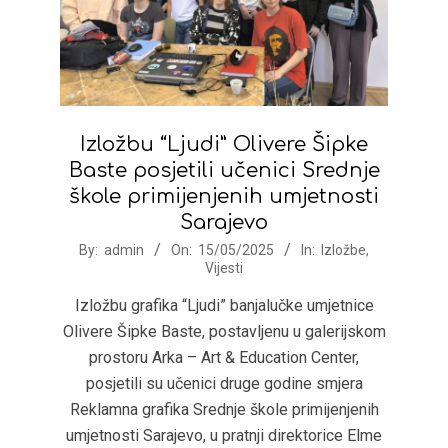
Izložbu “Ljudi” Olivere Šipke
Baste posjetili učenici Srednje
škole primijenjenih umjetnosti
Sarajevo
2025-
By:
admin
On:
15/05/2025
In:
Izložbe
,
Vijesti
05-
15
Izložbu grafika “Ljudi” banjalučke umjetnice
Olivere Šipke Baste, postavljenu u galerijskom
prostoru Arka – Art & Education Center,
posjetili su učenici druge godine smjera
Reklamna grafika Srednje škole primijenjenih
umjetnosti Sarajevo, u pratnji direktorice Elme