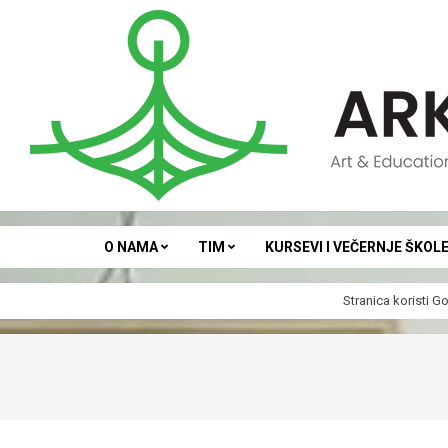
Skip
to
content
ARKA
O NAMA
TIM
KURSEVI I VEČERNJE ŠKOL
Stranica koristi
Go