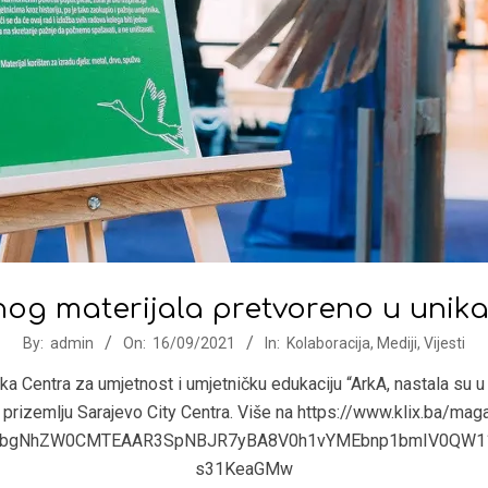
og materijala pretvoreno u unika
By:
admin
On:
16/09/2021
In:
Kolaboracija
,
Mediji
,
Vijesti
nika Centra za umjetnost i umjetničku edukaciju “ArkA, nastala su 
 u prizemlju Sarajevo City Centra. Više na https://www.klix.ba/m
IwZXh0bgNhZW0CMTEAAR3SpNBJR7yBA8V0h1vYMEbnp1bmIV0QW
s31KeaGMw