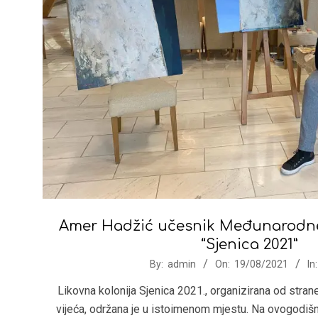
Amer Hadžić učesnik Međunarodne 
“Sjenica 2021”
2021-
By:
admin
On:
19/08/2021
In:
08-
Likovna kolonija Sjenica 2021., organizirana od stra
19
vijeća, održana je u istoimenom mjestu. Na ovogodišnjo