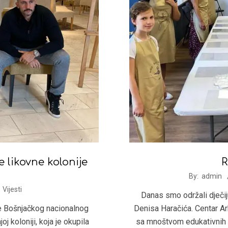
likovne kolonije
R
2021-
By:
admin
08-
Vijesti
Danas smo održali dječi
14
ne Bošnjačkog nacionalnog
Denisa Haračića. Centar Ar
j koloniji, koja je okupila
sa mnoštvom edukativnih i 