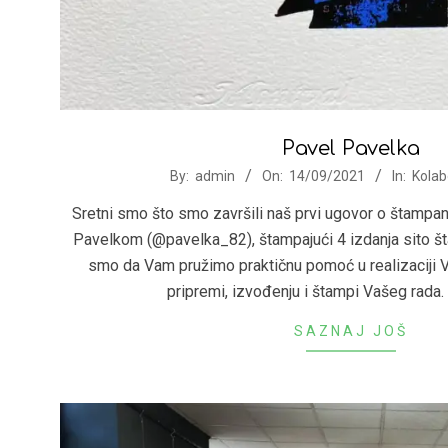
Pavel Pavelka
2021-
By:
admin
On:
14/09/2021
In:
Kolab
09-
Sretni smo što smo završili naš prvi ugovor o štamp
14
Pavelkom (@pavelka_82), štampajući 4 izdanja sito š
smo da Vam pružimo praktičnu pomoć u realizaciji 
pripremi, izvođenju i štampi Vašeg rada. 
SAZNAJ JOŠ