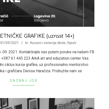
TNIČKE GRAFIKE (uzrast 14+)
01/09/2021
In:
Kursevi i večernje škole
,
Vijesti
. 09. 2021. Kontaktirajte nas putem poruke na našem FB
na +387 61 445 223 ArkA art and education center Vas
dni ciklus kursa grafike, uz profesionalno mentorstvo
a i grafičara Denisa Haračića. Pridružite nam se
SAZNAJ JOŠ