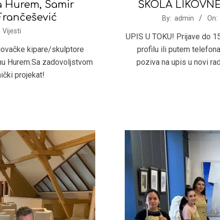
 Hurem, Samir
ŠKOLA LIKOVN
Frančešević
2021-
By:
admin
On:
08-
Vijesti
UPIS U TOKU! Prijave do 15
23
ovačke kipare/skulptore
profilu ili putem telefo
anu Hurem.Sa zadovoljstvom
poziva na upis u novi rad
ički projekat!