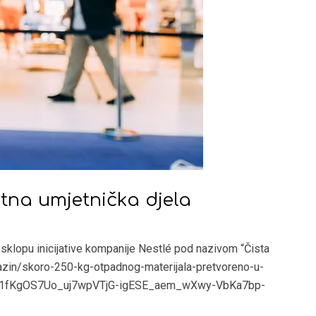
tna umjetnička djela
u sklopu inicijative kompanije Nestlé pod nazivom “Čista
agazin/skoro-250-kg-otpadnog-materijala-pretvoreno-u-
11fKgOS7Uo_uj7wpVTjG-igESE_aem_wXwy-VbKa7bp-