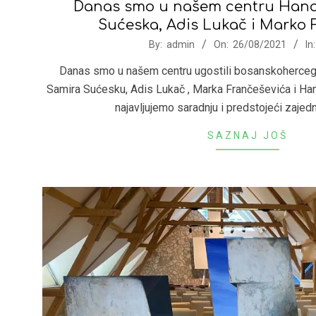
Danas smo u našem centru Hana
Sućeska, Adis Lukač i Marko 
2021-
By:
admin
On:
26/08/2021
In:
08-
Danas smo u našem centru ugostili bosanskoherceg
26
Samira Sućesku, Adis Lukač , Marka Frančeševića i H
najavljujemo saradnju i predstojeći zajedn
SAZNAJ JOŠ