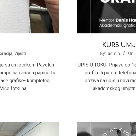
KURS UMJE
2021-
oracija
,
Vijesti
By:
admin
On:
09-
anju sa umjetnikom Pavelom
UPIS U TOKU! Prijave do 15
01
tampe na canson papiru. Tu
profilu ili putem telefo
Vaše grafike- kompletnoj
poziva na upis u novi ra
Više fotki na
akademskog umjetnik