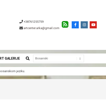
+38761255759
artcenter.arka@gmail.com
SEARCH
RT GALERIJE
a bosanskom jeziku.