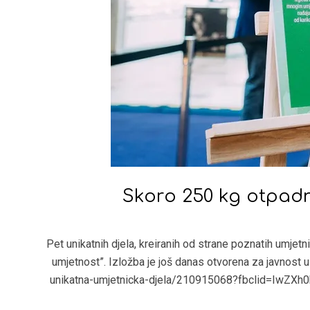
Skoro 250 kg otpadn
2021-
09-
Pet unikatnih djela, kreiranih od strane poznatih umjet
16
umjetnost”. Izložba je još danas otvorena za javnost
unikatna-umjetnicka-djela/210915068?fbclid=