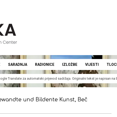
E
SARADNJA
RADIONICE
IZLOŽBE
VIJESTI
TLOC
Secondary
Navigation
ogle Translate
za automatski prijevod sadržaja. Originalni tekst je napisan n
Menu
gewandte und Bildente Kunst, Beč