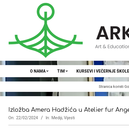
Skip
to
content
ARKA
O NAMA
TIM
KURSEVI I VEČERNJE ŠKOL
Stranica koristi
Go
Izložba Amera Hadžića u Atelier fur An
On:
22/02/2024
In:
Mediji
,
Vijesti