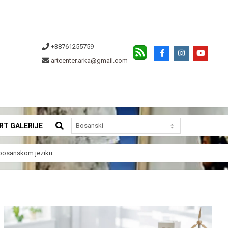
+38761255759
artcenter.arka@gmail.com
SEARCH
RT GALERIJE
a bosanskom jeziku.