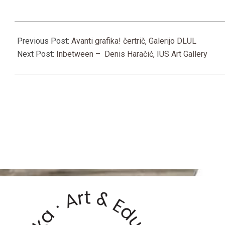
2024-
02-
Previous Post:
Avanti grafika! čertrič, Galerijo DLUL
22
Next Post:
Inbetween – Denis Haračić, IUS Art Gallery