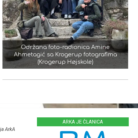
Održana foto-radionica Amine
Ahmetagić sa Krogerup fotografima
(Krogerup Højskole)
ARKA JE ČLANICA
ja ArkA