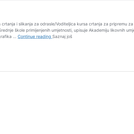
a crtanja i slikanja za odrasle/Voditeljica kursa crtanja za pripremu
ednje škole primijenjenih umjetnosti, upisuje Akademiju likovnih umj
Maja
grafika …
Continue reading
Saznaj još
Hodžić