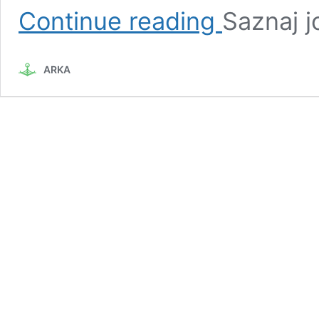
Olivera
Continue reading
Saznaj j
Šipka
Basta
ARKA