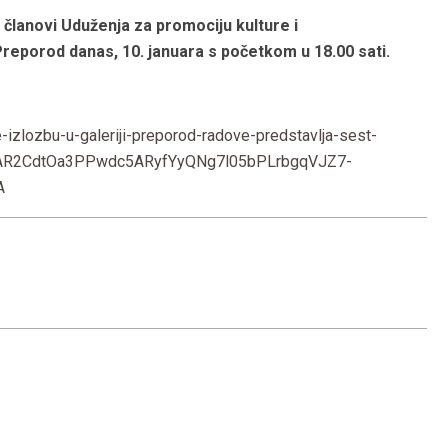
i članovi Uduženja za promociju kulture i
i Preporod danas, 10. januara s početkom u 18.00 sati.
-izlozbu-u-galeriji-preporod-radove-predstavlja-sest-
AAR2CdtOa3PPwdc5ARyfYyQNg7l05bPLrbgqVJZ7-
A