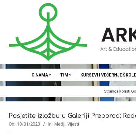
Skip
to
content
ARKA
O NAMA
TIM
KURSEVI I VEČERNJE ŠKOL
Stranica koristi
Go
Posjetite izložbu u Galeriji Preporod: Ra
On:
10/01/2023
In:
Mediji
,
Vijesti