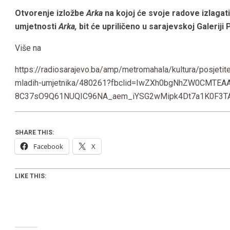
Otvorenje izložbe
Arka
na kojoj će svoje radove izlagat
umjetnosti
Arka,
bit će upriličeno u sarajevskoj Galerij
Više na
https://radiosarajevo.ba/amp/metromahala/kultura/posjetite
mladih-umjetnika/480261?fbclid=IwZXh0bgNhZW0CMTE
8C37sO9Q61NUQIC96NA_aem_iYSG2wMipk4Dt7a1K0F3T
SHARE THIS:
Facebook
X
LIKE THIS: