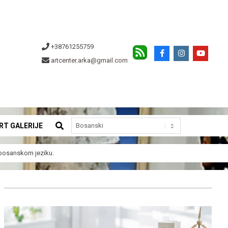
+38761255759
artcenter.arka@gmail.com
SEARCH
RT GALERIJE
a bosanskom jeziku.