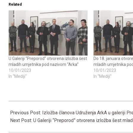
Related
U Galeriji “Preporod” otvorena izložba šest
Do 18. januara otvore
mladih umjetnika pod nazivom “Arka”
mladih umjetnika po
10/01/2023
10/01/2023
In "Mediji"
In "Mediji"
2023-
01-
Previous Post:
Izložba članova Udruženja ArkA u galeriji P
10
Next Post:
U Galeriji “Preporod” otvorena izložba šest mla