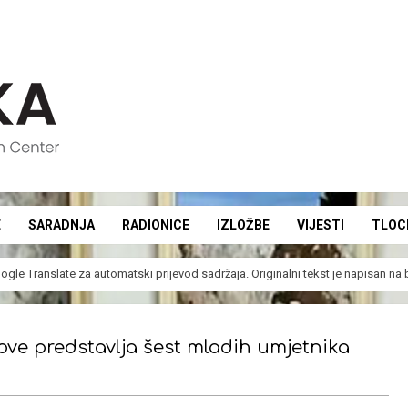
E
SARADNJA
RADIONICE
IZLOŽBE
VIJESTI
TLOC
Secondary
Navigation
ogle Translate
za automatski prijevod sadržaja. Originalni tekst je napisan n
Menu
dove predstavlja šest mladih umjetnika