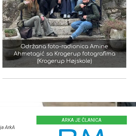
Održana foto-radionica Amine
Ahmetagić sa Krogerup fotografima
(Krogerup Højskole)
ARKA JE ČLANICA
ja ArkA