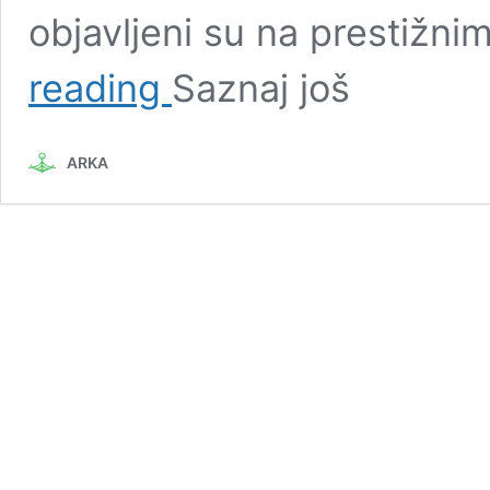
objavljeni su na prestižn
Sanjin
reading
Saznaj još
Halilović
ARKA