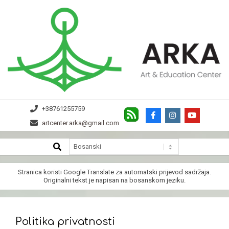
Skip
to
content
ARKA
+38761255759
artcenter.arka@gmail.com
SEARCH
Secondary
Navigation
Menu
Stranica koristi
Google Translate
za automatski prijevod sadržaja.
Originalni tekst je napisan na bosanskom jeziku.
Politika privatnosti