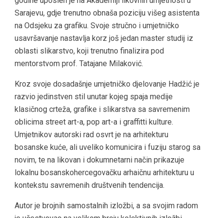
godine uposlen je na Akademiji likovnih umjetnosti u
Sarajevu, gdje trenutno obnaša poziciju višeg asistenta
na Odsjeku za grafiku. Svoje stručno i umjetničko
usavršavanje nastavlja korz još jedan master studij iz
oblasti slikarstvo, koji trenutno finalizira pod
mentorstvom prof. Tatajane Milaković.
Kroz svoje dosadašnje umjetničko djelovanje Hadžić je
razvio jedinstven stil unutar kojeg spaja medije
klasičnog crteža, grafike i slikarstva sa savremenim
oblicima street art-a, pop art-a i graffitti kulture.
Umjetnikov autorski rad osvrt je na arhitekturu
bosanske kuće, ali uveliko komunicira i fuziju starog sa
novim, te na likovan i dokumnetarni način prikazuje
lokalnu bosanskohercegovačku arhaičnu arhitekturu u
kontekstu savremenih društvenih tendencija.
Autor je brojnih samostalnih izložbi, a sa svojim radom