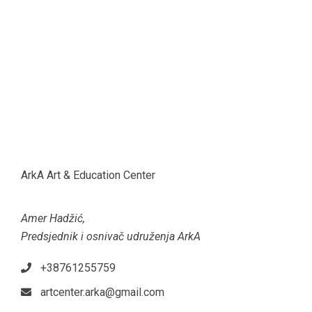
ArkA Art & Education Center
Amer Hadžić,
Predsjednik i osnivač udruženja ArkA
+38761255759
artcenter.arka@gmail.com