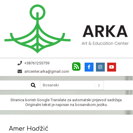
Skip
to
content
ARKA
+38761255759
artcenter.arka@gmail.com
SEARCH
Secondary
Navigation
Menu
Stranica koristi
Google Translate
za automatski prijevod sadržaja.
Originalni tekst je napisan na bosanskom jeziku.
Amer Hadžić