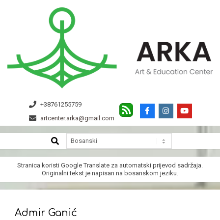
Skip
to
content
ARKA
+38761255759
artcenter.arka@gmail.com
SEARCH
Secondary
Navigation
Menu
Stranica koristi
Google Translate
za automatski prijevod sadržaja.
Originalni tekst je napisan na bosanskom jeziku.
Admir Ganić