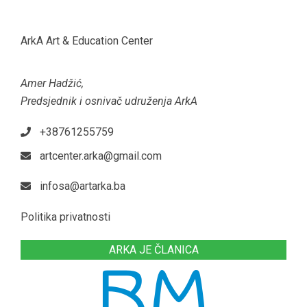
ArkA Art & Education Center
Amer Hadžić,
Predsjednik i osnivač udruženja ArkA
+38761255759
artcenter.arka@gmail.com
infosa@artarka.ba
Politika privatnosti
ARKA JE ČLANICA