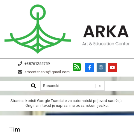
Skip
to
content
ARKA
+38761255759
artcenter.arka@gmail.com
SEARCH
Secondary
Navigation
Menu
Stranica koristi
Google Translate
za automatski prijevod sadržaja.
Originalni tekst je napisan na bosanskom jeziku.
Tim