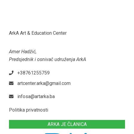
ArkA Art & Education Center
Amer Hadžić,
Predsjednik i osnivač udruženja ArkA
+38761255759
artcenter.arka@gmail.com
infosa@artarka.ba
Politika privatnosti
ARKA JE ČLANICA