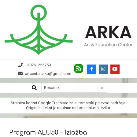
Skip
to
content
ARKA
+38761255759
artcenter.arka@gmail.com
SEARCH
Secondary
Navigation
Menu
Stranica koristi
Google Translate
za automatski prijevod sadržaja.
Originalni tekst je napisan na bosanskom jeziku.
Program ALU50 – Izložba