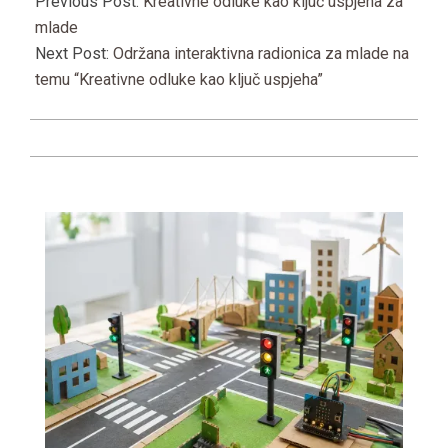
06-
Previous Post:
Kreativne odluke kao ključ uspjeha za
08
mlade
Next Post:
Održana interaktivna radionica za mlade na
temu “Kreativne odluke kao ključ uspjeha”