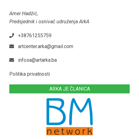
Amer Hadžić,
Predsjednik i osnivač udruženja ArkA
+38761255759
artcenter.arka@gmail.com
infosa@artarka.ba
Politika privatnosti
ARKA JE ČLANICA