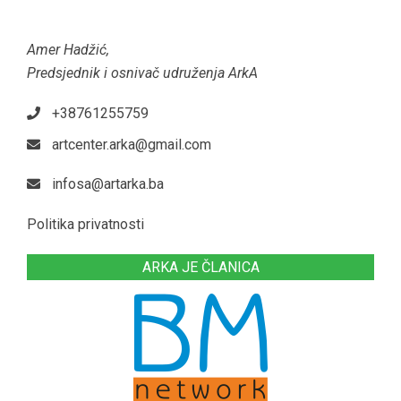
Amer Hadžić,
Predsjednik i osnivač udruženja ArkA
+38761255759
artcenter.arka@gmail.com
infosa@artarka.ba
Politika privatnosti
ARKA JE ČLANICA