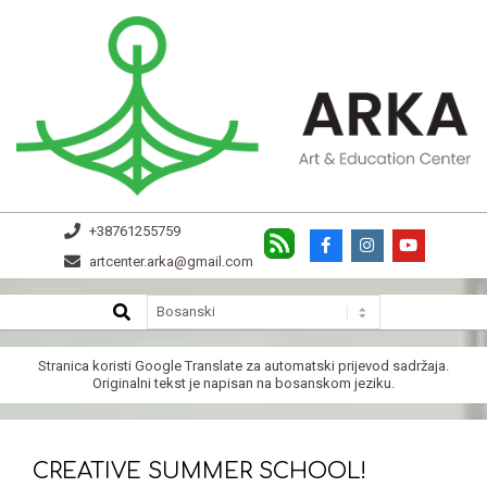
Skip
to
content
ARKA
+38761255759
artcenter.arka@gmail.com
SEARCH
Secondary
Navigation
Menu
Stranica koristi
Google Translate
za automatski prijevod sadržaja.
Originalni tekst je napisan na bosanskom jeziku.
CREATIVE SUMMER SCHOOL!