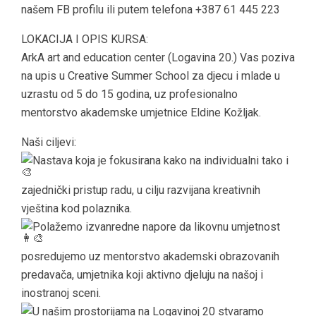
našem FB profilu ili putem telefona +387 61 445 223
LOKACIJA I OPIS KURSA:
ArkA art and education center (Logavina 20.) Vas poziva
na upis u Creative Summer School za djecu i mlade u
uzrastu od 5 do 15 godina, uz profesionalno
mentorstvo akademske umjetnice Eldine Kožljak.
Naši ciljevi:
Nastava koja je fokusirana kako na individualni tako i
zajednički pristup radu, u cilju razvijana kreativnih
vještina kod polaznika.
Polažemo izvanredne napore da likovnu umjetnost
posredujemo uz mentorstvo akademski obrazovanih
predavača, umjetnika koji aktivno djeluju na našoj i
inostranoj sceni.
U našim prostorijama na Logavinoj 20 stvaramo