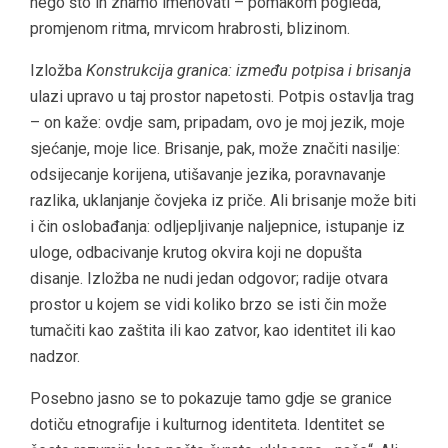
nego što ih znamo imenovati – pomakom pogleda,
promjenom ritma, mrvicom hrabrosti, blizinom.
Izložba
Konstrukcija granica: između potpisa i brisanja
ulazi upravo u taj prostor napetosti. Potpis ostavlja trag
– on kaže: ovdje sam, pripadam, ovo je moj jezik, moje
sjećanje, moje lice. Brisanje, pak, može značiti nasilje:
odsijecanje korijena, utišavanje jezika, poravnavanje
razlika, uklanjanje čovjeka iz priče. Ali brisanje može biti
i čin oslobađanja: odljepljivanje naljepnice, istupanje iz
uloge, odbacivanje krutog okvira koji ne dopušta
disanje. Izložba ne nudi jedan odgovor; radije otvara
prostor u kojem se vidi koliko brzo se isti čin može
tumačiti kao zaštita ili kao zatvor, kao identitet ili kao
nadzor.
Posebno jasno se to pokazuje tamo gdje se granice
dotiču etnografije i kulturnog identiteta. Identitet se