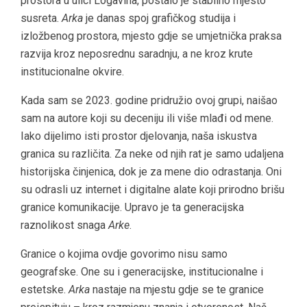
prostora u ulici Logavina, postalo je stabilno mjesto
susreta.
Arka
je danas spoj grafičkog studija i
izložbenog prostora, mjesto gdje se umjetnička praksa
razvija kroz neposrednu saradnju, a ne kroz krute
institucionalne okvire.
Kada sam se 2023. godine pridružio ovoj grupi, naišao
sam na autore koji su deceniju ili više mlađi od mene.
Iako dijelimo isti prostor djelovanja, naša iskustva
granica su različita. Za neke od njih rat je samo udaljena
historijska činjenica, dok je za mene dio odrastanja. Oni
su odrasli uz internet i digitalne alate koji prirodno brišu
granice komunikacije. Upravo je ta generacijska
raznolikost snaga
Arke
.
Granice o kojima ovdje govorimo nisu samo
geografske. One su i generacijske, institucionalne i
estetske.
Arka
nastaje na mjestu gdje se te granice