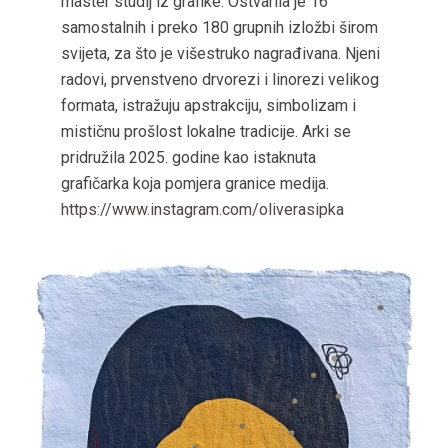
master studij iz grafike. Ostvarila je 16
samostalnih i preko 180 grupnih izložbi širom
svijeta, za što je višestruko nagrađivana. Njeni
radovi, prvenstveno drvorezi i linorezi velikog
formata, istražuju apstrakciju, simbolizam i
mističnu prošlost lokalne tradicije. Arki se
pridružila 2025. godine kao istaknuta
grafičarka koja pomjera granice medija.
https://www.instagram.com/oliverasipka