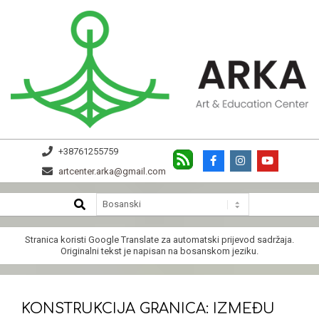
Skip
to
content
ARKA
+38761255759
artcenter.arka@gmail.com
SEARCH
Secondary
Navigation
Menu
Stranica koristi
Google Translate
za automatski prijevod sadržaja.
Originalni tekst je napisan na bosanskom jeziku.
KONSTRUKCIJA GRANICA: IZMEĐU