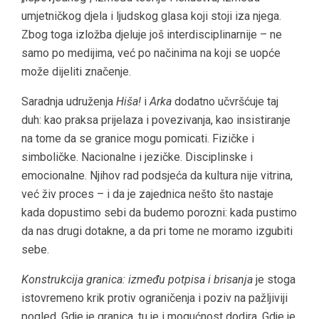
umjetničkog djela i ljudskog glasa koji stoji iza njega.
Zbog toga izložba djeluje još interdisciplinarnije – ne
samo po medijima, već po načinima na koji se uopće
može dijeliti značenje.
Saradnja udruženja
Hiša!
i
Arka
dodatno učvršćuje taj
duh: kao praksa prijelaza i povezivanja, kao insistiranje
na tome da se granice mogu pomicati. Fizičke i
simboličke. Nacionalne i jezičke. Disciplinske i
emocionalne. Njihov rad podsjeća da kultura nije vitrina,
već živ proces – i da je zajednica nešto što nastaje
kada dopustimo sebi da budemo porozni: kada pustimo
da nas drugi dotakne, a da pri tome ne moramo izgubiti
sebe.
Konstrukcija granica: između potpisa i brisanja
je stoga
istovremeno krik protiv ograničenja i poziv na pažljiviji
pogled. Gdje je granica, tu je i mogućnost dodira. Gdje je