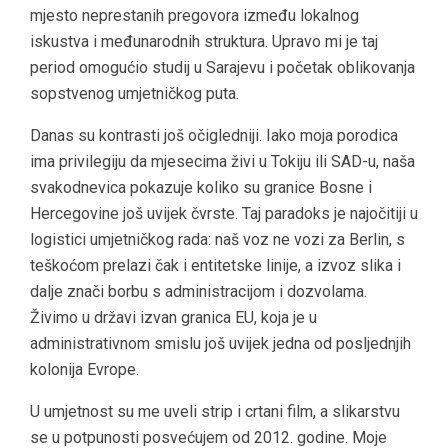
mjesto neprestanih pregovora između lokalnog
iskustva i međunarodnih struktura. Upravo mi je taj
period omogućio studij u Sarajevu i početak oblikovanja
sopstvenog umjetničkog puta.
Danas su kontrasti još očigledniji. Iako moja porodica
ima privilegiju da mjesecima živi u Tokiju ili SAD-u, naša
svakodnevica pokazuje koliko su granice Bosne i
Hercegovine još uvijek čvrste. Taj paradoks je najočitiji u
logistici umjetničkog rada: naš voz ne vozi za Berlin, s
teškoćom prelazi čak i entitetske linije, a izvoz slika i
dalje znači borbu s administracijom i dozvolama.
Živimo u državi izvan granica EU, koja je u
administrativnom smislu još uvijek jedna od posljednjih
kolonija Evrope.
U umjetnost su me uveli strip i crtani film, a slikarstvu
se u potpunosti posvećujem od 2012. godine. Moje