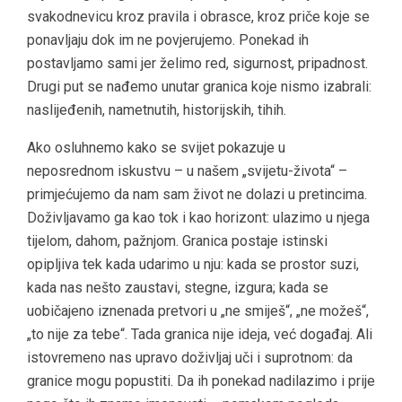
svakodnevicu kroz pravila i obrasce, kroz priče koje se
ponavljaju dok im ne povjerujemo. Ponekad ih
postavljamo sami jer želimo red, sigurnost, pripadnost.
Drugi put se nađemo unutar granica koje nismo izabrali:
naslijeđenih, nametnutih, historijskih, tihih.
Ako osluhnemo kako se svijet pokazuje u
neposrednom iskustvu – u našem „svijetu-života“ –
primjećujemo da nam sam život ne dolazi u pretincima.
Doživljavamo ga kao tok i kao horizont: ulazimo u njega
tijelom, dahom, pažnjom. Granica postaje istinski
opipljiva tek kada udarimo u nju: kada se prostor suzi,
kada nas nešto zaustavi, stegne, izgura; kada se
uobičajeno iznenada pretvori u „ne smiješ“, „ne možeš“,
„to nije za tebe“. Tada granica nije ideja, već događaj. Ali
istovremeno nas upravo doživljaj uči i suprotnom: da
granice mogu popustiti. Da ih ponekad nadilazimo i prije