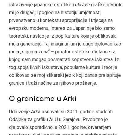
istraživanje japanske estetike i
ukiyo-e
grafike otvorilo
mi je drugačiji pogled na historiju umjetnosti,
prvenstveno u kontekstu aproprijacije i utjecaja na
evropsku modernu. Interes za Japan nije bio samo
teoretski; nastao je iz pop-kulture koja je oblikovala
moju generaciju. Taj imaginarijum je dugo djelovao kao
moja „sigurna zona“ – prostor estetske distance iz
kojeg sam mogao posmatrati sopstvena iskustva. Iz
tog spoja ličnih iskustava, popularne kulture i teorije
oblikovao se moj slikarski jezik koji danas preispituje
granice i traži načine za njihovo proširenje.
O granicama u Arki
Udruženje
Arka
osnovali su 2011. godine studenti
Odsjeka za grafiku ALU u Sarajevu. Prvobitno je
djelovalo sporadično, a 2021. godine, otvaranjem