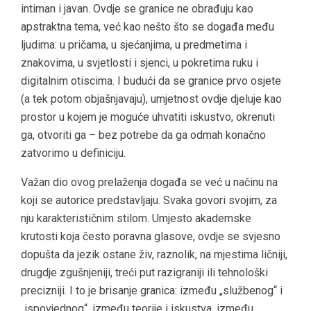
intiman i javan. Ovdje se granice ne obrađuju kao
apstraktna tema, već kao nešto što se događa među
ljudima: u pričama, u sjećanjima, u predmetima i
znakovima, u svjetlosti i sjenci, u pokretima ruku i
digitalnim otiscima. I budući da se granice prvo osjete
(a tek potom objašnjavaju), umjetnost ovdje djeluje kao
prostor u kojem je moguće uhvatiti iskustvo, okrenuti
ga, otvoriti ga – bez potrebe da ga odmah konačno
zatvorimo u definiciju.
Važan dio ovog prelaženja događa se već u načinu na
koji se autorice predstavljaju. Svaka govori svojim, za
nju karakterističnim stilom. Umjesto akademske
krutosti koja često poravna glasove, ovdje se svjesno
dopušta da jezik ostane živ, raznolik, na mjestima ličniji,
drugdje zgušnjeniji, treći put razigraniji ili tehnološki
precizniji. I to je brisanje granica: između „službenog“ i
„ispovjednog“, između teorije i iskustva, između