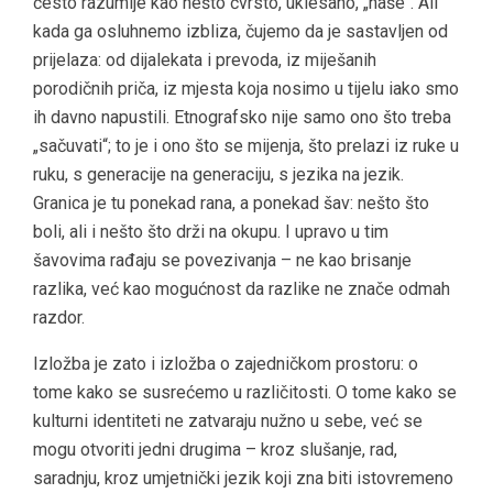
često razumije kao nešto čvrsto, uklesano, „naše“. Ali
kada ga osluhnemo izbliza, čujemo da je sastavljen od
prijelaza: od dijalekata i prevoda, iz miješanih
porodičnih priča, iz mjesta koja nosimo u tijelu iako smo
ih davno napustili. Etnografsko nije samo ono što treba
„sačuvati“; to je i ono što se mijenja, što prelazi iz ruke u
ruku, s generacije na generaciju, s jezika na jezik.
Granica je tu ponekad rana, a ponekad šav: nešto što
boli, ali i nešto što drži na okupu. I upravo u tim
šavovima rađaju se povezivanja – ne kao brisanje
razlika, već kao mogućnost da razlike ne znače odmah
razdor.
Izložba je zato i izložba o zajedničkom prostoru: o
tome kako se susrećemo u različitosti. O tome kako se
kulturni identiteti ne zatvaraju nužno u sebe, već se
mogu otvoriti jedni drugima – kroz slušanje, rad,
saradnju, kroz umjetnički jezik koji zna biti istovremeno