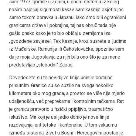
sam 1977. godine u Zenici, u onom sistemu iz kojeg
nosim osjećaj sigurnosti kakav sam kasnije osjetio još
samo tokom boravka u Japanu. Iako smo bili ograničeni
granicama država i pokrajina, taj nas obruč tada nije
gušio onako kako je to bio običaj u zemljama iza
„gvozdene zavjese“. Tek kasnije, kroz susrete s ljudima
iz Mađarske, Rumunije ili Čehoslovačke, spoznao sam
da je moja Jugoslavija za njih bila ono što je za mene
predstavljao „slobodni“ Zapad.
Devedesete su te nevidljive linije učinile brutalno
prisutnim. Granice su se suzile na svega nekoliko
kilometara oko mog grada, a prostor se više nije mjerio
udaljenošću, već preprekama i kontrolnim tačkama. Rat
je granicu pretvorio u fizički opipljivo, traumatično
iskustvo. Mir koji je uslijedio donio je nove linije
razdvajanja: entitetske i kantonalne. U tom vakuumu
između sistema, život u Bosni i Hercegovini postao je