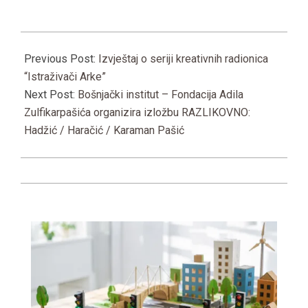
2024-
11-
Previous Post:
Izvještaj o seriji kreativnih radionica
27
“Istraživači Arke”
Next Post:
Bošnjački institut – Fondacija Adila
Zulfikarpašića organizira izložbu RAZLIKOVNO:
Hadžić / Haračić / Karaman Pašić