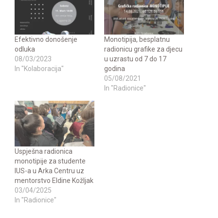
Efektivno donošenje
Monotipija, besplatnu
odluka
radionicu grafike za djecu
08/03/2023
u uzrastu od 7 do 17
In "Kolaboracija"
godina
05/08/2021
In "Radionice"
Uspješna radionica
monotipije za studente
IUS-a u Arka Centru uz
mentorstvo Eldine Kožljak
03/04/2025
In "Radionice"