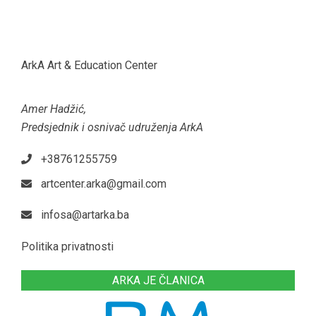
ArkA Art & Education Center
Amer Hadžić,
Predsjednik i osnivač udruženja ArkA
+38761255759
artcenter.arka@gmail.com
infosa@artarka.ba
Politika privatnosti
ARKA JE ČLANICA