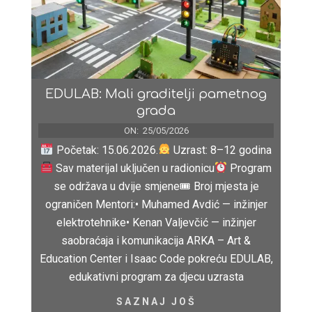
EDULAB: Mali graditelji pametnog
grada
ON:
25/05/2026
Početak: 15.06.2026.
Uzrast: 8–12 godina
Sav materijal uključen u radionicu
Program
se održava u dvije smjene🎟 Broj mjesta je
ograničen Mentori:• Muhamed Avdić — inžinjer
elektrotehnike• Kenan Valjevčić — inžinjer
saobraćaja i komunikacija ARKA – Art &
Education Center i Isaac Code pokreću EDULAB,
edukativni program za djecu uzrasta
SAZNAJ JOŠ