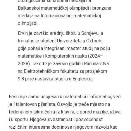
dostignućima su srebrna medalja na
Balkanskoj matematičkoj olimpijadi i bronzana
medalja na Internacionalnoj matematičkoj
olimpijadi.
Ervin je završio srednju školu u Sarajevu, a
trenutno je student Univerziteta u Oxfordu,
gdje pohađa integrisani master studij na polju
matematike i kompjuterskih nauka (2024–
2028). Takođe je završio godinu Računarstva
na Elektrotehničkom fakultetu sa prosjekom
9.8 prije nastavka studija u Engleskoj.
Ervin nije samo uspješan u matematici i informatici, već
je i talentovan pijanista. Osvojio je treće mjesto na
federalnom takmičenju iz klavira, a pored muzike, uživa
i u sportu. Njegova svestranost i posvećenost
različitim interesima doprinose njegovom razvoju kao