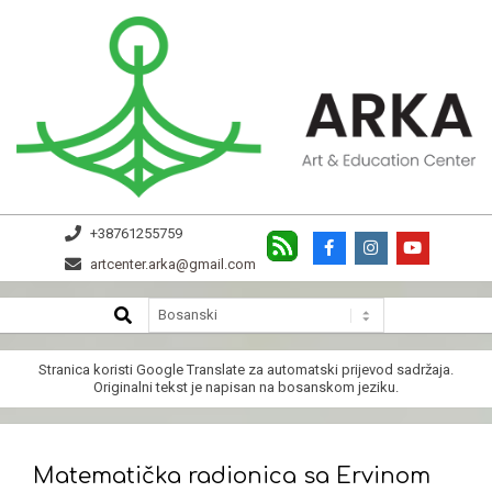
Skip
to
content
ARKA
+38761255759
artcenter.arka@gmail.com
SEARCH
Secondary
Navigation
Menu
Stranica koristi
Google Translate
za automatski prijevod sadržaja.
Originalni tekst je napisan na bosanskom jeziku.
Matematička radionica sa Ervinom