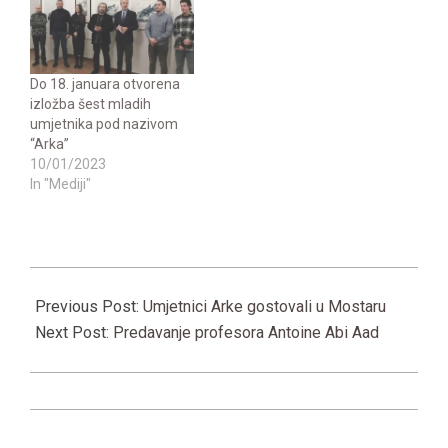
Do 18. januara otvorena
izložba šest mladih
umjetnika pod nazivom
“Arka”
10/01/2023
In "Mediji"
2023-
02-
Previous Post:
Umjetnici Arke gostovali u Mostaru
21
Next Post:
Predavanje profesora Antoine Abi Aad