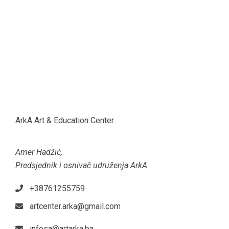
ArkA Art & Education Center
Amer Hadžić,
Predsjednik i osnivač udruženja ArkA
+38761255759
artcenter.arka@gmail.com
infosa@artarka.ba