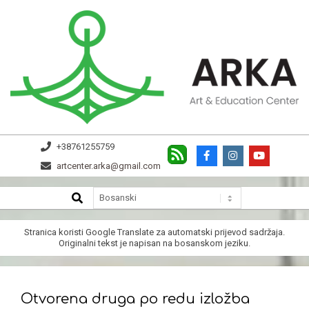
Skip
to
content
ARKA
+38761255759
artcenter.arka@gmail.com
SEARCH
Secondary
Navigation
Menu
Stranica koristi
Google Translate
za automatski prijevod sadržaja.
Originalni tekst je napisan na bosanskom jeziku.
Otvorena druga po redu izložba