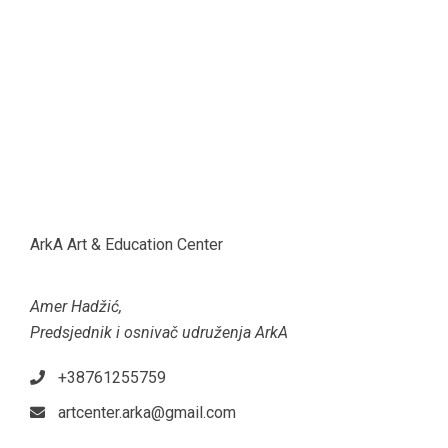
ArkA Art & Education Center
Amer Hadžić,
Predsjednik i osnivač udruženja ArkA
+38761255759
artcenter.arka@gmail.com