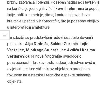
brzinu zatvarača i blendu. Poseban naglasak stavljen je
na korištenje jednog ili više
likovnih elemenata
poput
linije, oblika, simetrije, ritma, kontrasta i svjetla za
kreiranje upečatljivih fotografija, što je posebno vidljivo
u interpretaciji arhitekture.
Na izložbi su predstavljeni radovi šest talentovanih
polaznika:
Alija Dedeića, Sabine Zoranić, Lejle
Vražalice, Miodraga Stupara, Ise Avdića i Kerima
Serdarevića
. Njihove fotografije svjedoče o
posvećenosti i kreativnosti, nudeći jedinstven uvid u
svijet arhitekture viđen kroz objektiv, s posebnim
fokusom na estetske i tehničke aspekte snimanja
objekata.