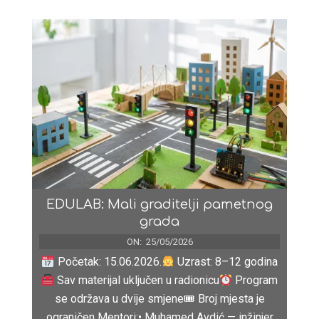
EDULAB: Mali graditelji pametnog
grada
ON:
25/05/2026
Početak: 15.06.2026.
Uzrast: 8–12 godina
Sav materijal uključen u radionicu
Program
se održava u dvije smjene🎟 Broj mjesta je
ograničen Mentori:• Muhamed Avdić — inžinjer