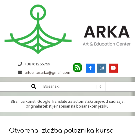
Skip
to
content
ARKA
+38761255759
artcenter.arka@gmail.com
SEARCH
Secondary
Navigation
Menu
Stranica koristi
Google Translate
za automatski prijevod sadržaja.
Originalni tekst je napisan na bosanskom jeziku.
Otvorena izložba polaznika kursa