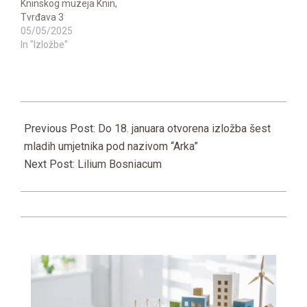
Kninskog muzeja Knin,
Tvrđava 3
05/05/2025
In "Izložbe"
2023-
01-
Previous Post:
Do 18. januara otvorena izložba šest
15
mladih umjetnika pod nazivom “Arka”
Next Post:
Lilium Bosniacum