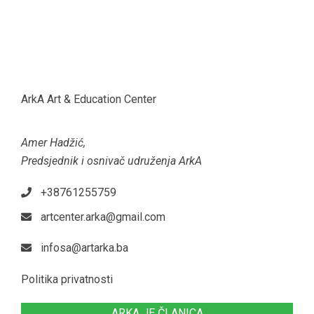
ArkA Art & Education Center
Amer Hadžić,
Predsjednik i osnivač udruženja ArkA
+38761255759
artcenter.arka@gmail.com
infosa@artarka.ba
Politika privatnosti
ARKA JE ČLANICA