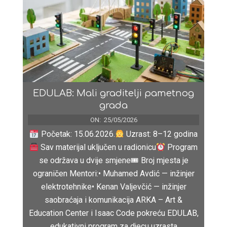
EDULAB: Mali graditelji pametnog
grada
ON:
25/05/2026
Početak: 15.06.2026.
Uzrast: 8–12 godina
Sav materijal uključen u radionicu
Program
se održava u dvije smjene🎟 Broj mjesta je
ograničen Mentori:• Muhamed Avdić — inžinjer
elektrotehnike• Kenan Valjevčić — inžinjer
saobraćaja i komunikacija ARKA – Art &
Education Center i Isaac Code pokreću EDULAB,
edukativni program za djecu uzrasta