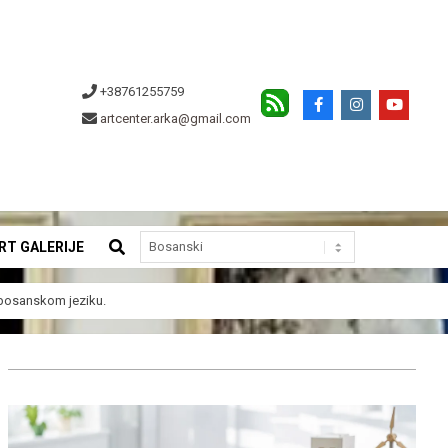
+38761255759
artcenter.arka@gmail.com
SEARCH
RT GALERIJE
a bosanskom jeziku.