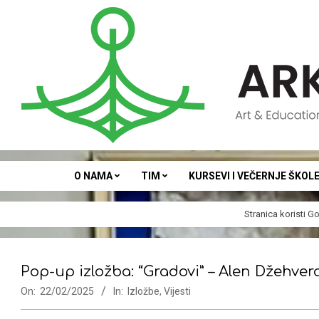
Skip
to
content
ARKA
O NAMA
TIM
KURSEVI I VEČERNJE ŠKOL
Stranica koristi
Go
Pop-up izložba: “Gradovi” – Alen Džehver
On:
22/02/2025
In:
Izložbe
,
Vijesti