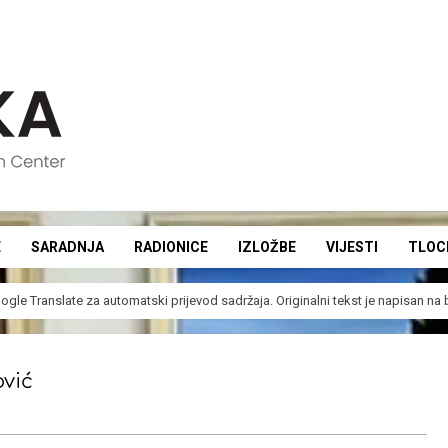
E
SARADNJA
RADIONICE
IZLOŽBE
VIJESTI
TLOC
Secondary
Navigation
ogle Translate
za automatski prijevod sadržaja. Originalni tekst je napisan n
Menu
ović