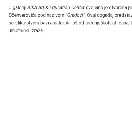
U galeriji
ArkA Art & Education Center
svečano je otvorena p
Džehverovića pod nazivom
“Gradovi”
. Ovaj događaj predstav
se slikarstvom bavi amaterski još od srednjoškolskih dana, 
umjetnički izražaj.