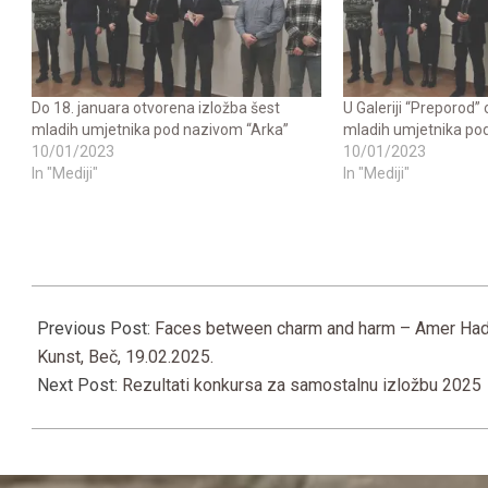
Do 18. januara otvorena izložba šest
U Galeriji “Preporod”
mladih umjetnika pod nazivom “Arka”
mladih umjetnika po
10/01/2023
10/01/2023
In "Mediji"
In "Mediji"
2025-
02-
Previous Post:
Faces between charm and harm – Amer Hadži
22
Kunst, Beč, 19.02.2025.
Next Post:
Rezultati konkursa za samostalnu izložbu 2025