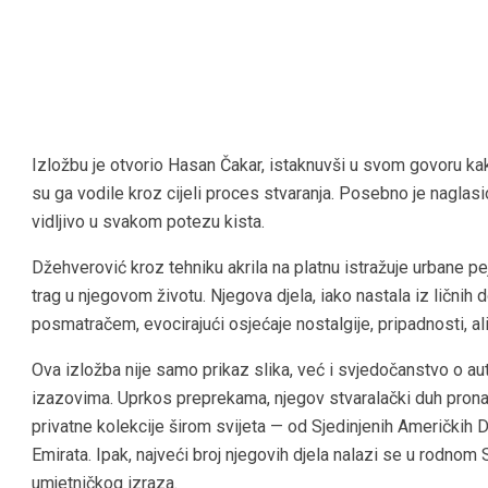
Izložbu je otvorio Hasan Čakar, istaknuvši u svom govoru k
su ga vodile kroz cijeli proces stvaranja. Posebno je naglasio
vidljivo u svakom potezu kista.
Džehverović kroz tehniku akrila na platnu istražuje urbane pe
trag u njegovom životu. Njegova djela, iako nastala iz ličnih 
posmatračem, evocirajući osjećaje nostalgije, pripadnosti, al
Ova izložba nije samo prikaz slika, već i svjedočanstvo o a
izazovima. Uprkos preprekama, njegov stvaralački duh pronaša
privatne kolekcije širom svijeta — od Sjedinjenih Američkih 
Emirata. Ipak, najveći broj njegovih djela nalazi se u rodnom 
umjetničkog izraza.