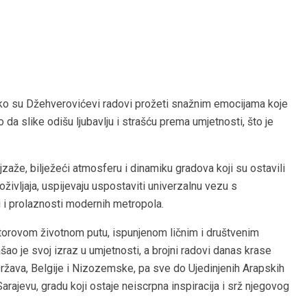
ako su Džehverovićevi radovi prožeti snažnim emocijama koje
 da slike odišu ljubavlju i strašću prema umjetnosti, što je
jzaže, bilježeći atmosferu i dinamiku gradova koji su ostavili
doživljaja, uspijevaju uspostaviti univerzalnu vezu s
i i prolaznosti modernih metropola.
utorovom životnom putu, ispunjenom ličnim i društvenim
o je svoj izraz u umjetnosti, a brojni radovi danas krase
Država, Belgije i Nizozemske, pa sve do Ujedinjenih Arapskih
Sarajevu, gradu koji ostaje neiscrpna inspiracija i srž njegovog