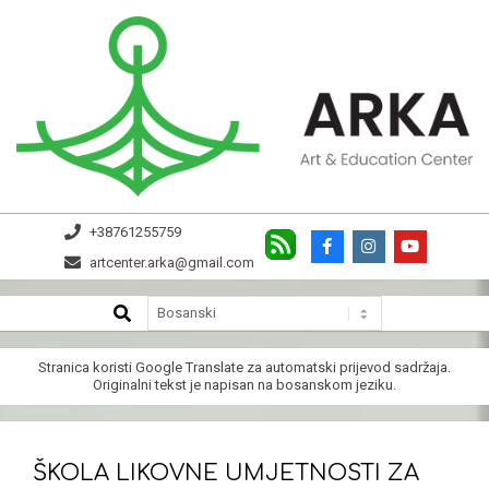
Skip
to
content
ARKA
+38761255759
artcenter.arka@gmail.com
SEARCH
Secondary
Navigation
Menu
Stranica koristi
Google Translate
za automatski prijevod sadržaja.
Originalni tekst je napisan na bosanskom jeziku.
ŠKOLA LIKOVNE UMJETNOSTI ZA