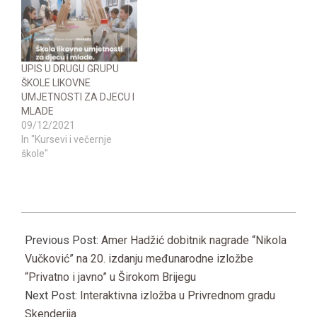
UPIS U DRUGU GRUPU
ŠKOLE LIKOVNE
UMJETNOSTI ZA DJECU I
MLADE
09/12/2021
In "Kursevi i večernje
škole"
2022-
08-
Previous Post:
Amer Hadžić dobitnik nagrade “Nikola
21
Vučković” na 20. izdanju međunarodne izložbe
“Privatno i javno” u Širokom Brijegu
Next Post:
Interaktivna izložba u Privrednom gradu
Skenderija