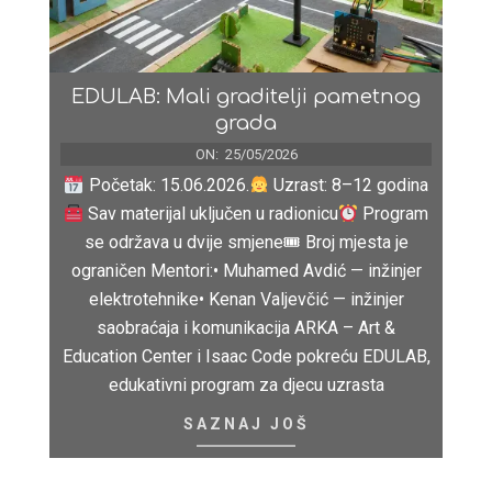
EDULAB: Mali graditelji pametnog
grada
ON:
25/05/2026
Početak: 15.06.2026.
Uzrast: 8–12 godina
Sav materijal uključen u radionicu
Program
se održava u dvije smjene🎟 Broj mjesta je
ograničen Mentori:• Muhamed Avdić — inžinjer
elektrotehnike• Kenan Valjevčić — inžinjer
saobraćaja i komunikacija ARKA – Art &
Education Center i Isaac Code pokreću EDULAB,
edukativni program za djecu uzrasta
SAZNAJ JOŠ