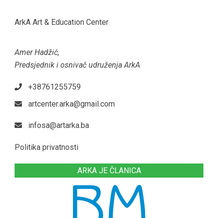
ArkA Art & Education Center
Amer Hadžić,
Predsjednik i osnivač udruženja ArkA
+38761255759
artcenter.arka@gmail.com
infosa@artarka.ba
Politika privatnosti
ARKA JE ČLANICA