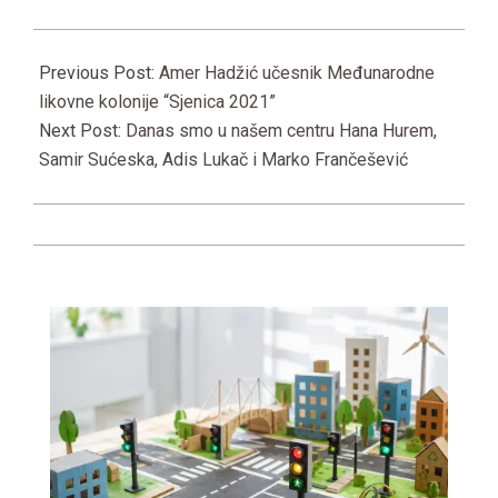
2021-
08-
Previous Post:
Amer Hadžić učesnik Međunarodne
23
likovne kolonije “Sjenica 2021”
Next Post:
Danas smo u našem centru Hana Hurem,
Samir Sućeska, Adis Lukač i Marko Frančešević