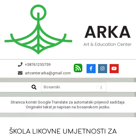
Skip
to
content
ARKA
+38761255759
artcenter.arka@gmail.com
SEARCH
Secondary
Navigation
Menu
Stranica koristi
Google Translate
za automatski prijevod sadržaja.
Originalni tekst je napisan na bosanskom jeziku.
ŠKOLA LIKOVNE UMJETNOSTI ZA