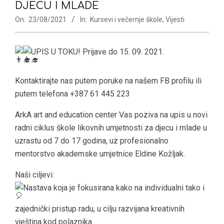
DJECU I MLADE
On:
23/08/2021
In:
Kursevi i večernje škole
,
Vijesti
UPIS U TOKU! Prijave do 15. 09. 2021.
Kontaktirajte nas putem poruke na našem FB profilu ili
putem telefona +387 61 445 223
ArkA
art and education center Vas poziva na upis u novi
radni ciklus škole likovnih umjetnosti za djecu i mlade u
uzrastu od 7 do 17 godina, uz profesionalno
mentorstvo akademske umjetnice Eldine Kožljak.
Naši ciljevi:
Nastava koja je fokusirana kako na individualni tako i
zajednički pristup radu, u cilju razvijana kreativnih
vještina kod polaznika.