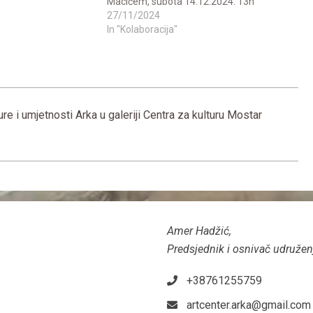
Macićem, subota 14.12.2024. 13h
27/11/2024
In "Kolaboracija"
re i umjetnosti Arka u galeriji Centra za kulturu Mostar
Amer Hadžić,
Predsjednik i osnivač udružen
+38761255759
artcenter.arka@gmail.com