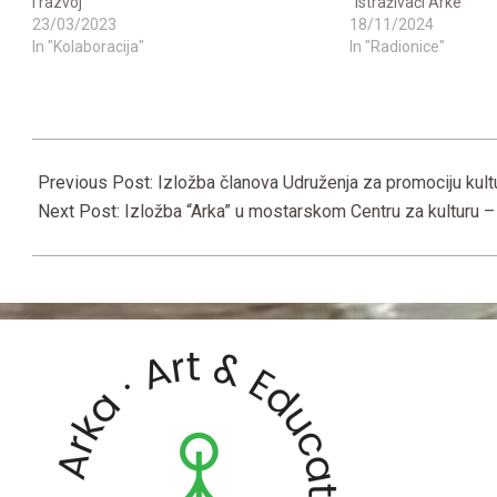
i razvoj
“Istraživači Arke”
23/03/2023
18/11/2024
In "Kolaboracija"
In "Radionice"
2023-
02-
Previous Post:
Izložba članova Udruženja za promociju kultu
18
Next Post:
Izložba “Arka” u mostarskom Centru za kulturu –