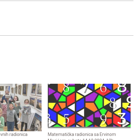
tivnih radionica
Matematička radionica sa Ervinom