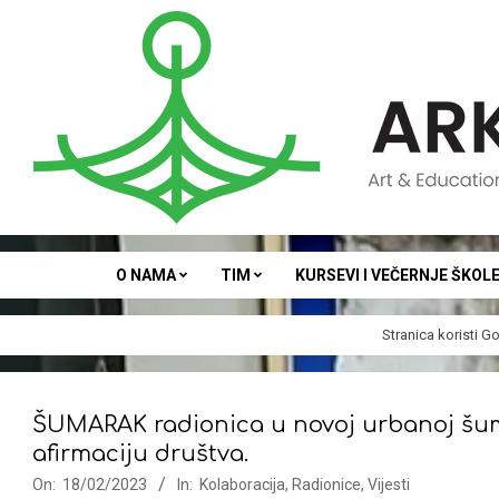
Skip
to
content
ARKA
O NAMA
TIM
KURSEVI I VEČERNJE ŠKOL
Stranica koristi
Go
ŠUMARAK radionica u novoj urbanoj šum
afirmaciju društva.
On:
18/02/2023
In:
Kolaboracija
,
Radionice
,
Vijesti