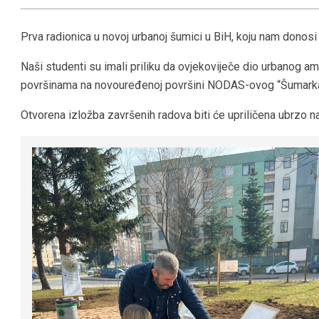
Prva radionica u novoj urbanoj šumici u BiH, koju nam donos
Naši studenti su imali priliku da ovjekoviječe dio urbanog 
površinama na novouređenoj površini NODAS-ovog “Šumarka
Otvorena izložba završenih radova biti će upriličena ubrzo n