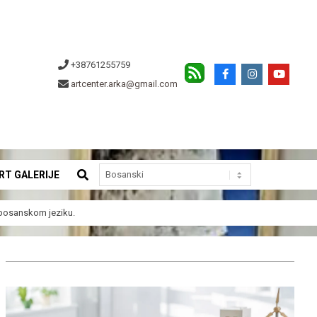
+38761255759
artcenter.arka@gmail.com
SEARCH
RT GALERIJE
a bosanskom jeziku.