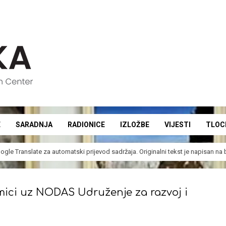
E
SARADNJA
RADIONICE
IZLOŽBE
VIJESTI
TLOC
Secondary
Navigation
ogle Translate
za automatski prijevod sadržaja. Originalni tekst je napisan n
Menu
ici uz NODAS Udruženje za razvoj i