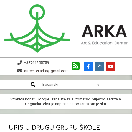
Skip
to
content
ARKA
+38761255759
artcenter.arka@gmail.com
SEARCH
Secondary
Navigation
Menu
Stranica koristi
Google Translate
za automatski prijevod sadržaja.
Originalni tekst je napisan na bosanskom jeziku.
UPIS U DRUGU GRUPU ŠKOLE