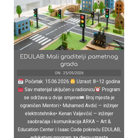
EDULAB: Mali graditelji pametnog
grada
ON:
25/05/2026
Početak: 15.06.2026.
Uzrast: 8–12 godina
Sav materijal uključen u radionicu
Program
se održava u dvije smjene🎟 Broj mjesta je
ograničen Mentori:• Muhamed Avdić — inžinjer
elektrotehnike• Kenan Valjevčić — inžinjer
saobraćaja i komunikacija ARKA – Art &
Education Center i Isaac Code pokreću EDULAB,
edukativni program za djecu uzrasta