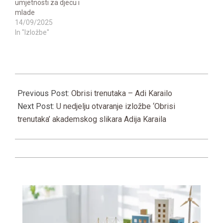
umjetnosti za djecu i
mlade
14/09/2025
In "Izložbe"
2021-
12-
Previous Post:
Obrisi trenutaka – Adi Karailo
09
Next Post:
U nedjelju otvaranje izložbe ‘Obrisi
trenutaka’ akademskog slikara Adija Karaila