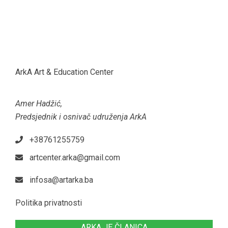
ArkA Art & Education Center
Amer Hadžić,
Predsjednik i osnivač udruženja ArkA
+38761255759
artcenter.arka@gmail.com
infosa@artarka.ba
Politika privatnosti
ARKA JE ČLANICA