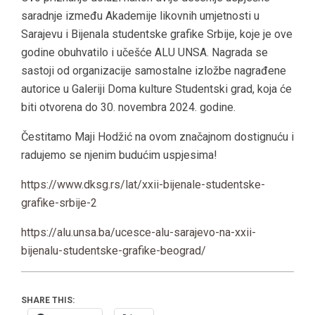
saradnje između Akademije likovnih umjetnosti u
Sarajevu i Bijenala studentske grafike Srbije, koje je ove
godine obuhvatilo i učešće ALU UNSA. Nagrada se
sastoji od organizacije samostalne izložbe nagrađene
autorice u Galeriji Doma kulture Studentski grad, koja će
biti otvorena do 30. novembra 2024. godine.
Čestitamo Maji Hodžić na ovom značajnom dostignuću i
radujemo se njenim budućim uspjesima!
https://www.dksg.rs/lat/xxii-bijenale-studentske-
grafike-srbije-2
https://alu.unsa.ba/ucesce-alu-sarajevo-na-xxii-
bijenalu-studentske-grafike-beograd/
SHARE THIS: