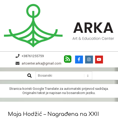
Skip
to
content
ARKA
+38761255759
artcenter.arka@gmail.com
SEARCH
Secondary
Navigation
Menu
Stranica koristi
Google Translate
za automatski prijevod sadržaja.
Originalni tekst je napisan na bosanskom jeziku.
Maja Hodžić – Nagrađena na XXII