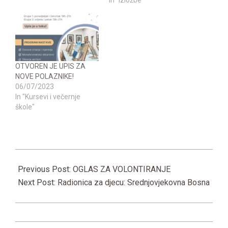
OTVOREN JE UPIS ZA
NOVE POLAZNIKE!
06/07/2023
In "Kursevi i večernje
škole"
2024-
11-
Previous Post:
OGLAS ZA VOLONTIRANJE
10
Next Post:
Radionica za djecu: Srednjovjekovna Bosna