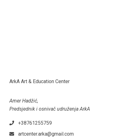
ArkA Art & Education Center
Amer Hadžić,
Predsjednik i osnivač udruženja ArkA
+38761255759
artcenter.arka@gmail.com