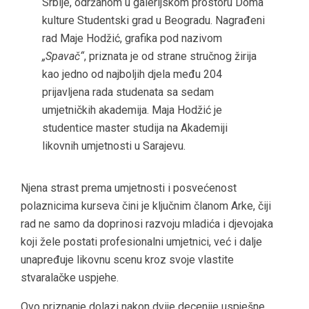
Srbije, održanom u galerijskom prostoru Doma
kulture Studentski grad u Beogradu. Nagrađeni
rad Maje Hodžić, grafika pod nazivom
„Spavač“
, priznata je od strane stručnog žirija
kao jedno od najboljih djela među 204
prijavljena rada studenata sa sedam
umjetničkih akademija. Maja Hodžić je
studentice master studija na Akademiji
likovnih umjetnosti u Sarajevu.
Njena strast prema umjetnosti i posvećenost
polaznicima kurseva čini je ključnim članom Arke, čiji
rad ne samo da doprinosi razvoju mladića i djevojaka
koji žele postati profesionalni umjetnici, već i dalje
unapređuje likovnu scenu kroz svoje vlastite
stvaralačke uspjehe.
Ovo priznanje dolazi nakon dvije decenije uspješne