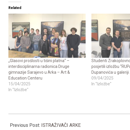
Related
„Glasovi prošlosti u tišini platna“ –
Studenti Zrakoplovn
interdisciplinarna radionica Druge
posjetili izložbu “R
gimnazije Sarajevo u Arka – Art &
Dupanovića u galeriji
Education Centeru
09/04/2025
15/04/2025
In "Izložbe"
In "Izložbe"
2024-
10-
Previous Post:
ISTRAŽIVAČI ARKE