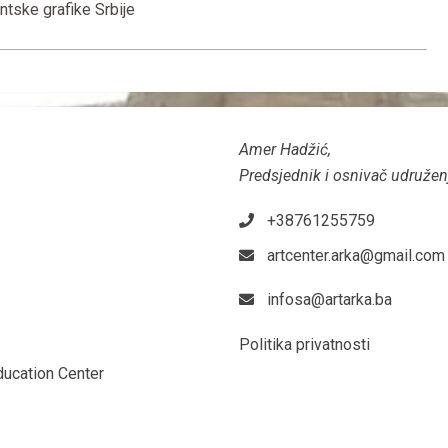
tske grafike Srbije
Amer Hadžić,
Predsjednik i osnivač udružen
+38761255759
artcenter.arka@gmail.com
infosa@artarka.ba
Politika privatnosti
ducation Center