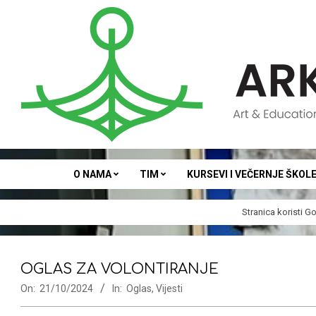
Skip
to
content
ARKA
O NAMA
TIM
KURSEVI I VEČERNJE ŠKOL
Stranica koristi
Go
OGLAS ZA VOLONTIRANJE
On:
21/10/2024
In:
Oglas
,
Vijesti