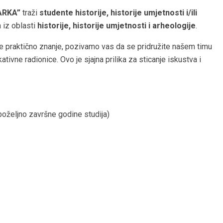
ARKA”
traži
studente historije, historije umjetnosti i/ili
a iz oblasti
historije, historije umjetnosti i
arheologije
.
voje praktično znanje, pozivamo vas da se pridružite našem timu
tivne radionice. Ovo je sjajna prilika za sticanje iskustva i
 (poželjno završne godine studija)