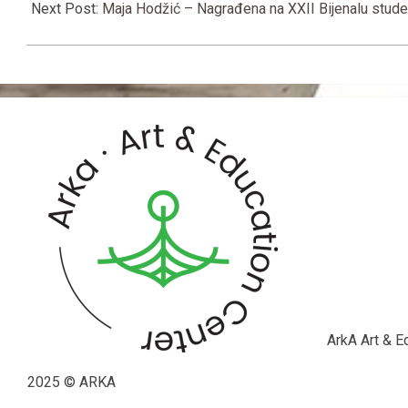
21
Next Post:
Maja Hodžić – Nagrađena na XXII Bijenalu studen
ArkA Art & E
2025 © ARKA