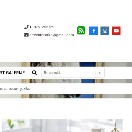
+38761255759
artcenter.arka@gmail.com
SEARCH
RT GALERIJE
a bosanskom jeziku.