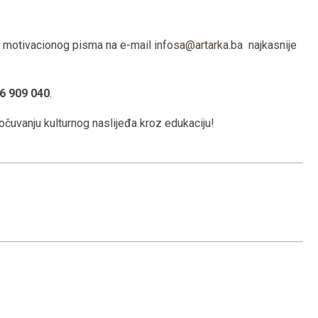
 i motivacionog pisma na e-mail
infosa@artarka.ba
najkasnije
6 909 040
.
očuvanju kulturnog naslijeđa kroz edukaciju!